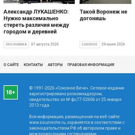
Александр ЛУКАШЕНКО:
Такой Воронеж не
Нужно максимально
догонишь
стереть различия между
городом и деревней
07 августа 2026
29 июля 2026
ЭКОНОМИКА
СОЮЗНОЕ
О САЙТЕ
КОНТАКТЫ
АВТОРЫ
ПРАВОВАЯ ИНФОРМАЦИЯ
© 1991-2026 «Союзное Вече». Сетевое издание
зарегистрировано роскомнадзором,
свидетельство эл № фc77-52606 от 25 января
2013 года.
Вся информация, размещенная на веб-сайте
www.souzveche.ru, охраняется в соответствии с
законодательством РФ об авторском праве и
международными соглашениями.