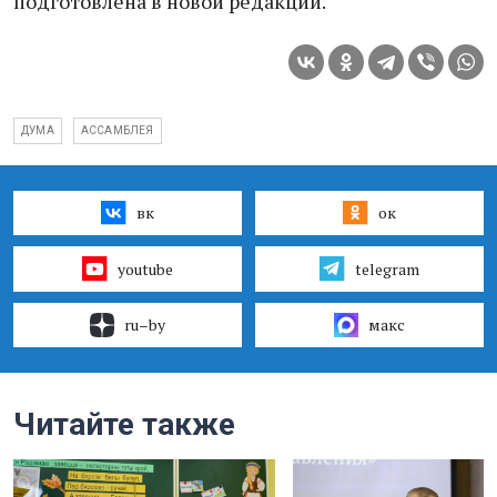
подготовлена в новой редакции.
ДУМА
АССАМБЛЕЯ
вк
ок
youtube
telegram
ru–by
макс
Читайте также