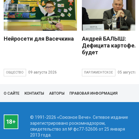
Нейросети для Васечкина
Андрей БАЛЫШ:
Дефицита картофеля
будет
09 августа 2026
05 августа 
ОБЩЕСТВО
ПАРЛАМЕНТСКОЕ
О САЙТЕ
КОНТАКТЫ
АВТОРЫ
ПРАВОВАЯ ИНФОРМАЦИЯ
© 1991-2026 «Союзное Вече». Сетевое издание
зарегистрировано роскомнадзором,
свидетельство эл № фc77-52606 от 25 января
2013 года.