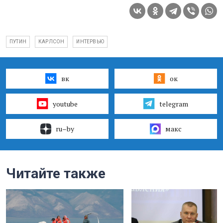
ПУТИН
КАРЛСОН
ИНТЕРВЬЮ
вк
ок
youtube
telegram
ru–by
макс
Читайте также