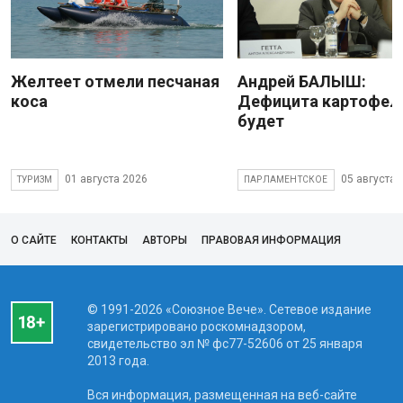
Желтеет отмели песчаная
Андрей БАЛЫШ:
коса
Дефицита картофеля
будет
01 августа 2026
05 августа 
ТУРИЗМ
ПАРЛАМЕНТСКОЕ
О САЙТЕ
КОНТАКТЫ
АВТОРЫ
ПРАВОВАЯ ИНФОРМАЦИЯ
© 1991-2026 «Союзное Вече». Сетевое издание
зарегистрировано роскомнадзором,
свидетельство эл № фc77-52606 от 25 января
2013 года.
Вся информация, размещенная на веб-сайте