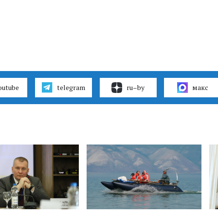
outube
telegram
ru–by
макс