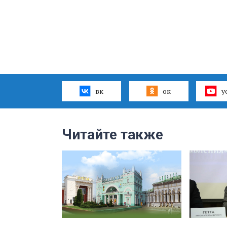
вк
ок
y
Читайте также