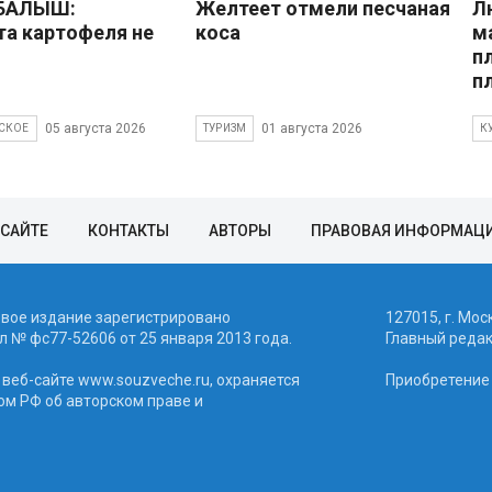
 БАЛЫШ:
Желтеет отмели песчаная
Л
а картофеля не
коса
м
п
п
05 августа 2026
01 августа 2026
СКОЕ
ТУРИЗМ
К
 САЙТЕ
КОНТАКТЫ
АВТОРЫ
ПРАВОВАЯ ИНФОРМАЦ
евое издание зарегистрировано
127015, г. Мос
 № фc77-52606 от 25 января 2013 года.
Главный реда
веб-сайте www.souzveche.ru, охраняется
Приобретение а
ом РФ об авторском праве и