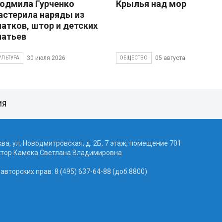
юдмила Гурченко
Крылья над морем
астерила наряды из
латков, штор и детских
латьев
30 июля 2026
05 августа 2026
УЛЬТУРА
ОБЩЕСТВО
ИЯ
ква, ул. Новодмитровская, д. 2Б, 7 этаж, помещение 701
ктор Камека Светлана Владимировна
вторских прав: 8 (495) 637-64-88 (доб.8800)