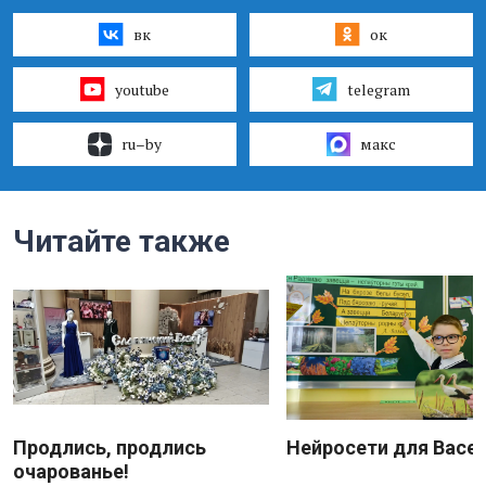
вк
ок
youtube
telegram
ru–by
макс
Читайте также
Продлись, продлись
Нейросети для Васе
очарованье!