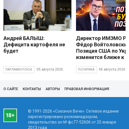
Андрей БАЛЫШ:
Директор ИМЭМО Р
Дефицита картофеля не
Фёдор Войтоловский
будет
Позиция США по Укр
изменится ближе к 
05 августа 2026
06 августа 2026
ПАРЛАМЕНТСКОЕ
ПОЛИТИКА
О САЙТЕ
КОНТАКТЫ
АВТОРЫ
ПРАВОВАЯ ИНФОРМАЦИЯ
© 1991-2026 «Союзное Вече». Сетевое издание
зарегистрировано роскомнадзором,
свидетельство эл № фc77-52606 от 25 января
2013 года.