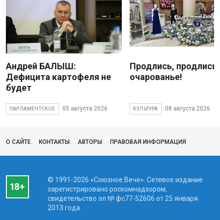
Андрей БАЛЫШ:
Продлись, продлись
Дефицита картофеля не
очарованье!
будет
05 августа 2026
08 августа 2026
ПАРЛАМЕНТСКОЕ
КУЛЬТУРА
О САЙТЕ
КОНТАКТЫ
АВТОРЫ
ПРАВОВАЯ ИНФОРМАЦИЯ
© 1991-2026 «Союзное Вече». Сетевое издание
зарегистрировано роскомнадзором,
свидетельство эл № фc77-52606 от 25 января
2013 года.