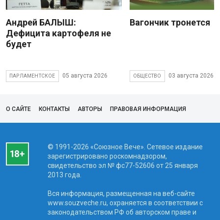
Андрей БАЛЫШ:
Вагончик тронется
Дефицита картофеля не
будет
05 августа 2026
03 августа 2026
ПАРЛАМЕНТСКОЕ
ОБЩЕСТВО
О САЙТЕ
КОНТАКТЫ
АВТОРЫ
ПРАВОВАЯ ИНФОРМАЦИЯ
© 1991-2026 «Союзное Вече». Сетевое издание
зарегистрировано роскомнадзором,
свидетельство эл № фc77-52606 от 25 января
2013 года.
Вся информация, размещенная на веб-сайте
www.souzveche.ru, охраняется в соответствии с
законодательством РФ об авторском праве и