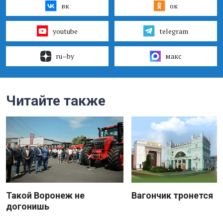
вк
ок
youtube
telegram
ru–by
макс
Читайте также
Такой Воронеж не
Вагончик тронется
догонишь