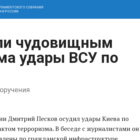
АРЛАМЕНТСКОГО СОБРАНИЯ
И И РОССИИ
али чудовищным
ма удары ВСУ по
оручения
сии Дмитрий Песков осудил удары Киева по
ктом терроризма. В беседе с журналистами он
авлены по гражданской инфраструктуре.