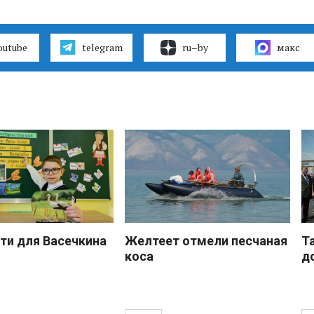
outube
telegram
ru–by
макс
ти для Васечкина
Желтеет отмели песчаная
Т
коса
д