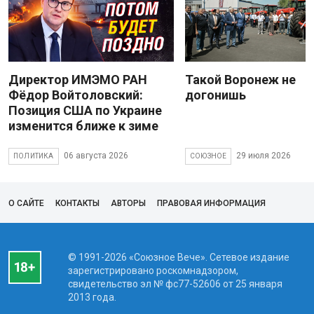
Директор ИМЭМО РАН
Такой Воронеж не
Фёдор Войтоловский:
догонишь
Позиция США по Украине
изменится ближе к зиме
06 августа 2026
29 июля 2026
ПОЛИТИКА
СОЮЗНОЕ
О САЙТЕ
КОНТАКТЫ
АВТОРЫ
ПРАВОВАЯ ИНФОРМАЦИЯ
© 1991-2026 «Союзное Вече». Сетевое издание
зарегистрировано роскомнадзором,
свидетельство эл № фc77-52606 от 25 января
2013 года.