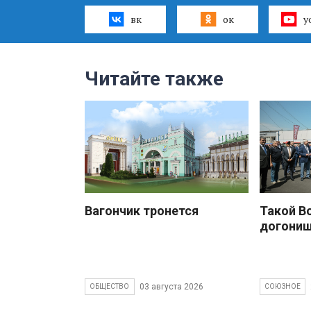
вк
ок
y
Читайте также
Вагончик тронется
Такой В
догони
03 августа 2026
ОБЩЕСТВО
СОЮЗНОЕ