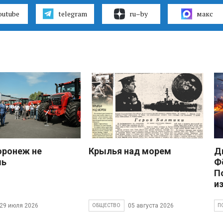
outube
telegram
ru–by
макс
оронеж не
Крылья над морем
Д
шь
Ф
П
и
29 июля 2026
05 августа 2026
ОБЩЕСТВО
П