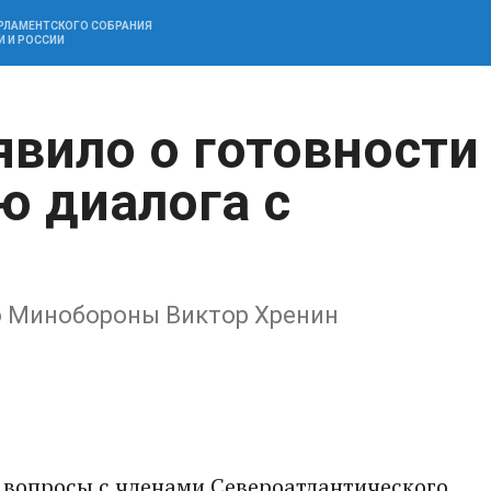
АРЛАМЕНТСКОГО СОБРАНИЯ
И И РОССИИ
явило о готовности
ю диалога с
го Минобороны Виктор Хренин
 вопросы с членами Североатлантического