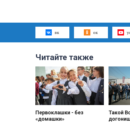
вк
ок
y
Читайте также
Первоклашки - без
Такой В
«домашки»
догони