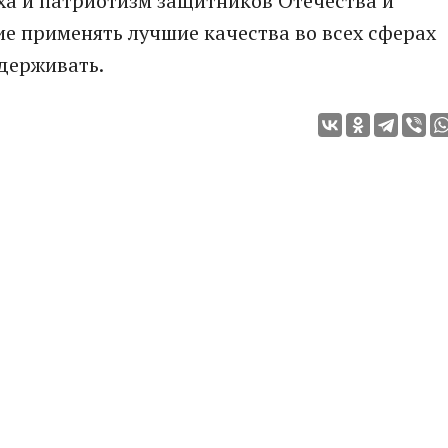
ха и патриотизм защитников Отечества и
ие применять лучшие качества во всех сферах
держивать.