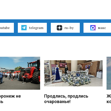
outube
telegram
ru–by
макс
оронеж не
Продлись, продлись
Ж
шь
очарованье!
к