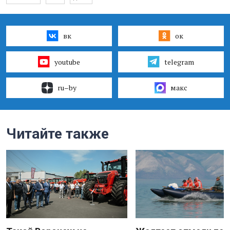
вк
ок
youtube
telegram
ru–by
макс
Читайте также