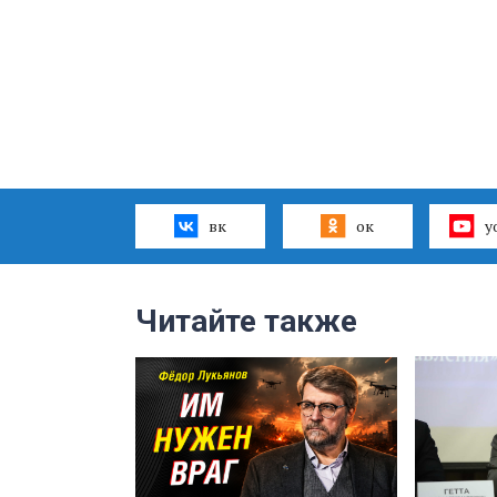
вк
ок
y
Читайте также