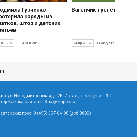
юдмила Гурченко
Вагончик тронется
астерила наряды из
латков, штор и детских
латьев
30 июля 2026
03 августа 2026
УЛЬТУРА
ОБЩЕСТВО
ИЯ
ква, ул. Новодмитровская, д. 2Б, 7 этаж, помещение 701
ктор Камека Светлана Владимировна
вторских прав: 8 (495) 637-64-88 (доб.8800)