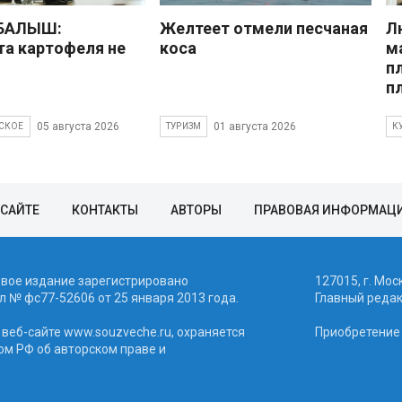
 БАЛЫШ:
Желтеет отмели песчаная
Л
а картофеля не
коса
м
п
п
05 августа 2026
01 августа 2026
СКОЕ
ТУРИЗМ
К
 САЙТЕ
КОНТАКТЫ
АВТОРЫ
ПРАВОВАЯ ИНФОРМАЦ
евое издание зарегистрировано
127015, г. Мос
 № фc77-52606 от 25 января 2013 года.
Главный реда
веб-сайте www.souzveche.ru, охраняется
Приобретение а
ом РФ об авторском праве и