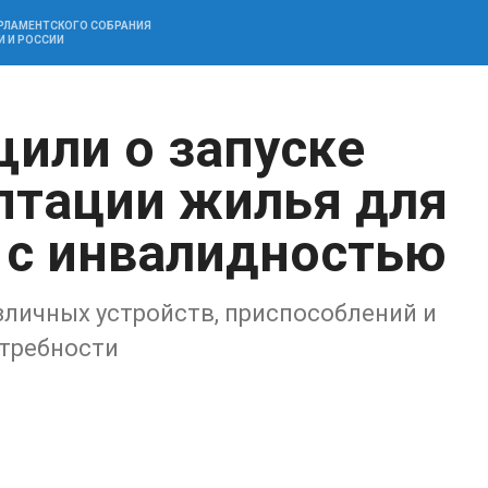
АРЛАМЕНТСКОГО СОБРАНИЯ
И И РОССИИ
щили о запуске
птации жилья для
 с инвалидностью
азличных устройств, приспособлений и
отребности