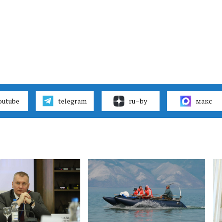
outube
telegram
ru–by
макс