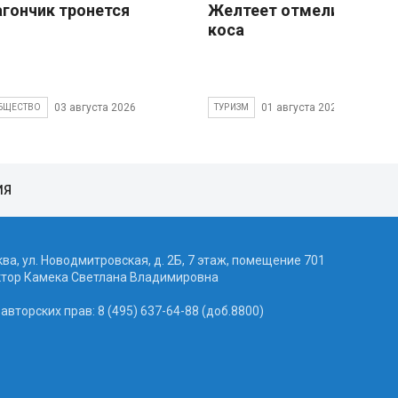
агончик тронется
Желтеет отмели песчан
коса
03 августа 2026
01 августа 2026
БЩЕСТВО
ТУРИЗМ
ИЯ
ква, ул. Новодмитровская, д. 2Б, 7 этаж, помещение 701
ктор Камека Светлана Владимировна
вторских прав: 8 (495) 637-64-88 (доб.8800)