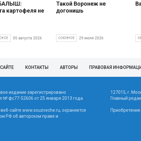
 БАЛЫШ:
Такой Воронеж не
В
а картофеля не
догонишь
05 августа 2026
29 июля 2026
СКОЕ
СОЮЗНОЕ
О
 САЙТЕ
КОНТАКТЫ
АВТОРЫ
ПРАВОВАЯ ИНФОРМАЦ
евое издание зарегистрировано
127015, г. Мос
 № фc77-52606 от 25 января 2013 года.
Главный реда
веб-сайте www.souzveche.ru, охраняется
Приобретение а
ом РФ об авторском праве и