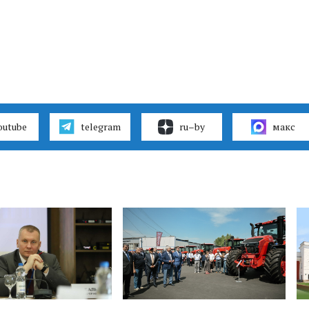
outube
telegram
ru–by
макс