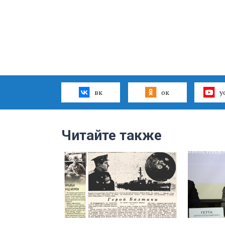
вк
ок
y
Читайте также