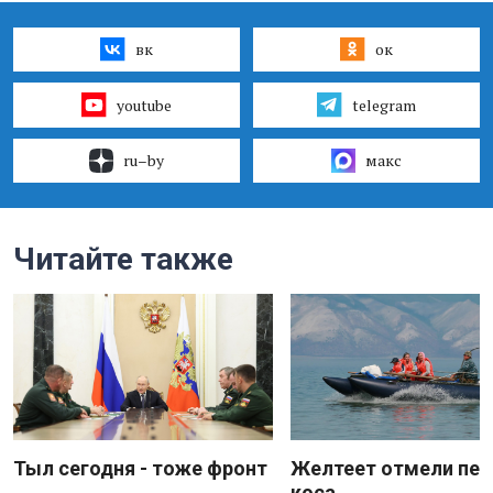
вк
ок
youtube
telegram
ru–by
макс
Читайте также
Тыл сегодня - тоже фронт
Желтеет отмели пес
коса