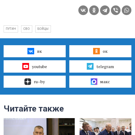
ПУТИН
СВО
БОЙЦЫ
вк
ок
youtube
telegram
ru–by
макс
Читайте также