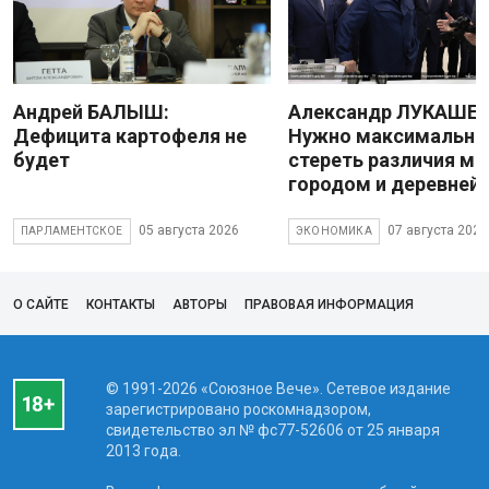
Андрей БАЛЫШ:
Александр ЛУКАШЕН
Дефицита картофеля не
Нужно максимально
будет
стереть различия м
городом и деревней
05 августа 2026
07 августа 2026
ПАРЛАМЕНТСКОЕ
ЭКОНОМИКА
О САЙТЕ
КОНТАКТЫ
АВТОРЫ
ПРАВОВАЯ ИНФОРМАЦИЯ
© 1991-2026 «Союзное Вече». Сетевое издание
зарегистрировано роскомнадзором,
свидетельство эл № фc77-52606 от 25 января
2013 года.