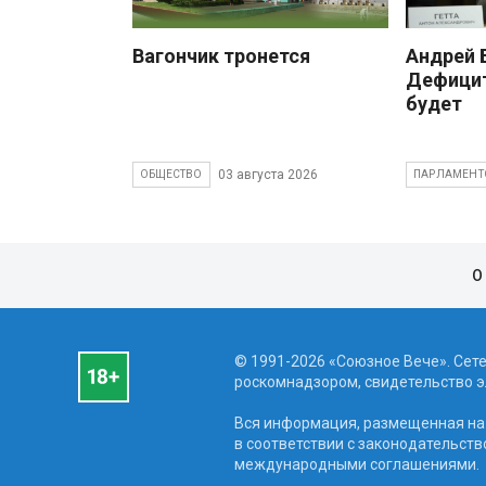
Вагончик тронется
Андрей
Дефицит
будет
03 августа 2026
ОБЩЕСТВО
ПАРЛАМЕНТ
О
© 1991-2026 «Союзное Вече». Сет
роскомнадзором, свидетельство эл
Вся информация, размещенная на 
в соответствии с законодательств
международными соглашениями.