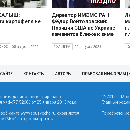
 БАЛЫШ:
Директор ИМЭМО РАН
Л
а картофеля не
Фёдор Войтоловский:
м
Позиция США по Украине
п
изменится ближе к зиме
п
05 августа 2026
06 августа 2026
СКОЕ
ПОЛИТИКА
К
 САЙТЕ
КОНТАКТЫ
АВТОРЫ
ПРАВОВАЯ ИНФОРМАЦ
евое издание зарегистрировано
127015, г. Мос
 № фc77-52606 от 25 января 2013 года.
Главный реда
веб-сайте www.souzveche.ru, охраняется
Приобретение а
ом РФ об авторском праве и