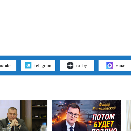
outube
telegram
ru–by
макс