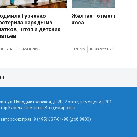
юдмила Гурченко
Желтеет отмели песчан
астерила наряды из
коса
латков, штор и детских
латьев
30 июля 2026
01 августа 2026
УЛЬТУРА
ТУРИЗМ
ИЯ
ква, ул. Новодмитровская, д. 2Б, 7 этаж, помещение 701
ктор Камека Светлана Владимировна
вторских прав: 8 (495) 637-64-88 (доб.8800)