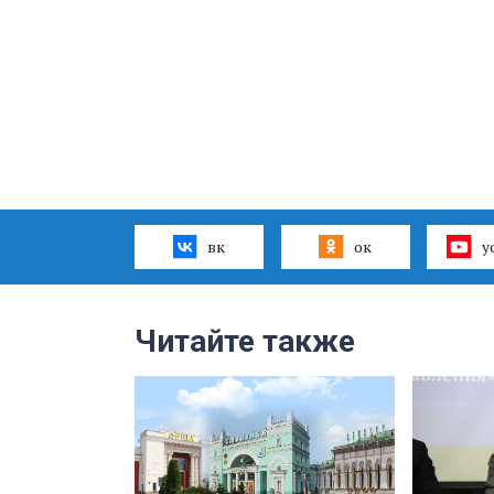
вк
ок
y
Читайте также