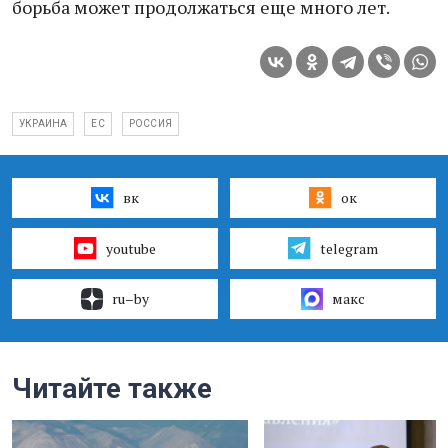
борьба может продолжаться еще много лет.
УКРАИНА
ЕС
РОССИЯ
вк
ок
youtube
telegram
ru–by
макс
Читайте также