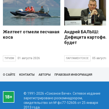
Желтеет отмели песчаная
Андрей БАЛЫШ:
коса
Дефицита картофеля
будет
01 августа 2026
05 августа 
ТУРИЗМ
ПАРЛАМЕНТСКОЕ
О САЙТЕ
КОНТАКТЫ
АВТОРЫ
ПРАВОВАЯ ИНФОРМАЦИЯ
© 1991-2026 «Союзное Вече». Сетевое издание
зарегистрировано роскомнадзором,
свидетельство эл № фc77-52606 от 25 января
2013 года.