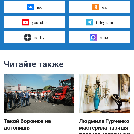
вк
ок
youtube
telegram
ru–by
макс
Читайте также
Такой Воронеж не
Людмила Гурченко
догонишь
мастерила наряды и