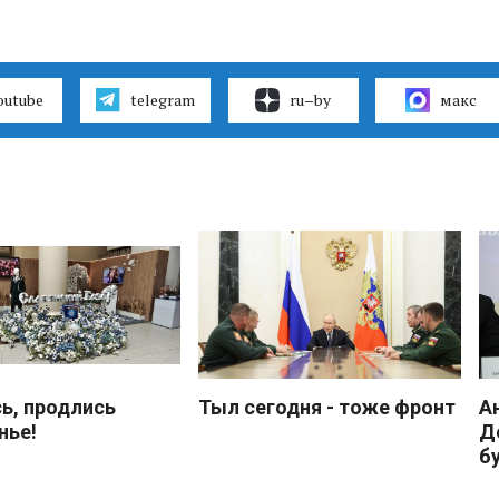
outube
telegram
ru–by
макс
ь, продлись
Тыл сегодня - тоже фронт
А
нье!
Д
б