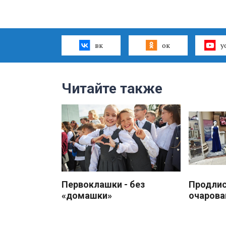
вк
ок
y
Читайте также
Первоклашки - без
Продлис
«домашки»
очарова