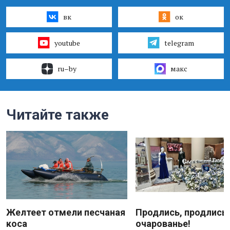
вк
ок
youtube
telegram
ru–by
макс
Читайте также
Желтеет отмели песчаная
Продлись, продлись
коса
очарованье!