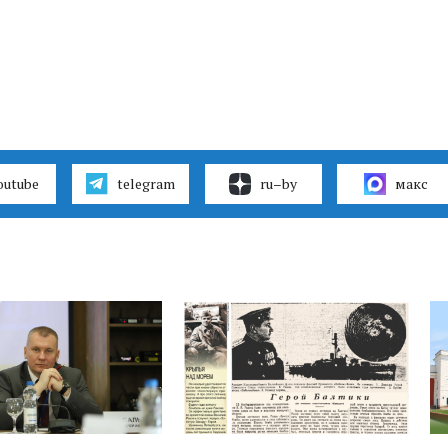
outube
telegram
ru–by
макс