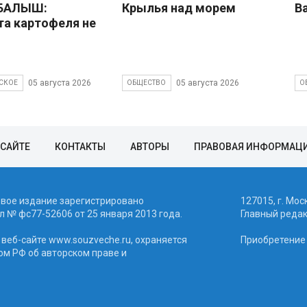
 БАЛЫШ:
Крылья над морем
В
а картофеля не
05 августа 2026
05 августа 2026
СКОЕ
ОБЩЕСТВО
О
 САЙТЕ
КОНТАКТЫ
АВТОРЫ
ПРАВОВАЯ ИНФОРМАЦ
евое издание зарегистрировано
127015, г. Мос
 № фc77-52606 от 25 января 2013 года.
Главный реда
веб-сайте www.souzveche.ru, охраняется
Приобретение а
ом РФ об авторском праве и