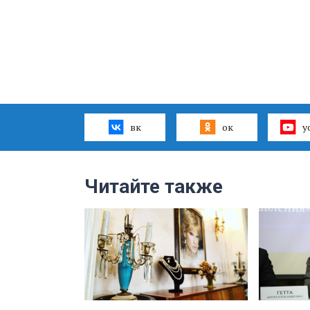
вк
ок
y
Читайте также