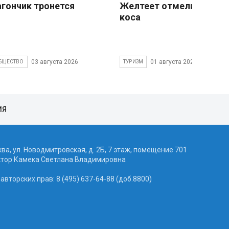
агончик тронется
Желтеет отмели песчан
коса
03 августа 2026
01 августа 2026
БЩЕСТВО
ТУРИЗМ
ИЯ
ква, ул. Новодмитровская, д. 2Б, 7 этаж, помещение 701
ктор Камека Светлана Владимировна
вторских прав: 8 (495) 637-64-88 (доб.8800)