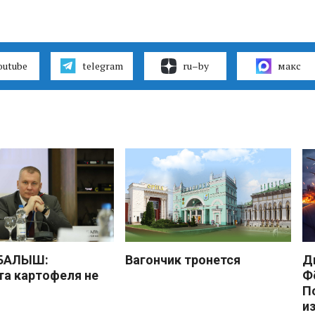
outube
telegram
ru–by
макс
 БАЛЫШ:
Вагончик тронется
Д
а картофеля не
Ф
П
и