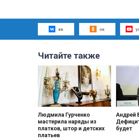
вк
ок
y
Читайте также
Людмила Гурченко
Андрей
мастерила наряды из
Дефицит
платков, штор и детских
будет
платьев