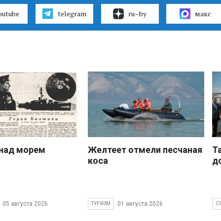
outube
telegram
ru–by
макс
над морем
Желтеет отмели песчаная
Т
коса
д
05 августа 2026
01 августа 2026
ТУРИЗМ
С