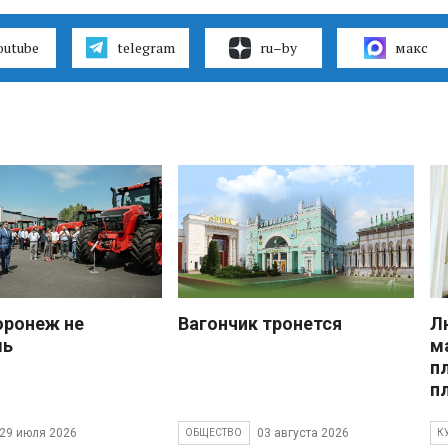
outube
telegram
ru–by
макс
оронеж не
Вагончик тронется
Л
шь
м
п
п
29 июля 2026
03 августа 2026
ОБЩЕСТВО
К