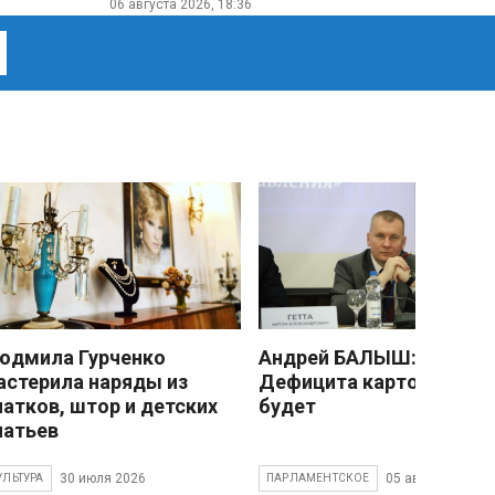
06 августа 2026, 18:36
юдмила Гурченко
Андрей БАЛЫШ:
астерила наряды из
Дефицита картофеля не
латков, штор и детских
будет
латьев
30 июля 2026
05 августа 2026
УЛЬТУРА
ПАРЛАМЕНТСКОЕ