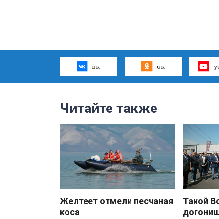
вк
ок
y
Читайте также
Желтеет отмели песчаная
Такой В
коса
догони