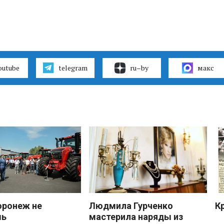
outube
telegram
ru–by
макс
оронеж не
Людмила Гурченко
К
шь
мастерила наряды из