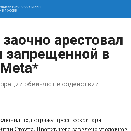
АРЛАМЕНТСКОГО СОБРАНИЯ
И И РОССИИ
 заочно арестовал
я запрещенной в
 Meta*
орации обвиняют в содействии
ключил под стражу пресс-секретаря
нди Стоуна. Против него заведено уголовное