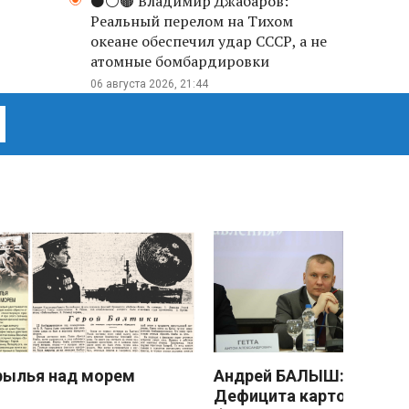
⚫️⚪️🟤 Владимир Джабаров:
Реальный перелом на Тихом
океане обеспечил удар СССР, а не
атомные бомбардировки
06 августа 2026, 21:44
рылья над морем
Андрей БАЛЫШ:
Дефицита картофеля не