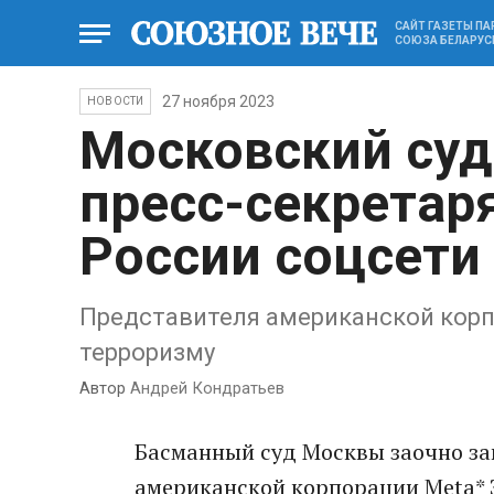
САЙТ ГАЗЕТЫ П
СОЮЗА БЕЛАРУС
27 ноября 2023
НОВОСТИ
Московский суд
пресс-секретар
России соцсети
Представителя американской корп
терроризму
Автор
Андрей Кондратьев
Басманный суд Москвы заочно за
американской корпорации Meta* Э