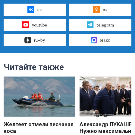
вк
ок
youtube
telegram
ru–by
макс
Читайте также
Желтеет отмели песчаная
Александр ЛУКАШЕН
коса
Нужно максимально