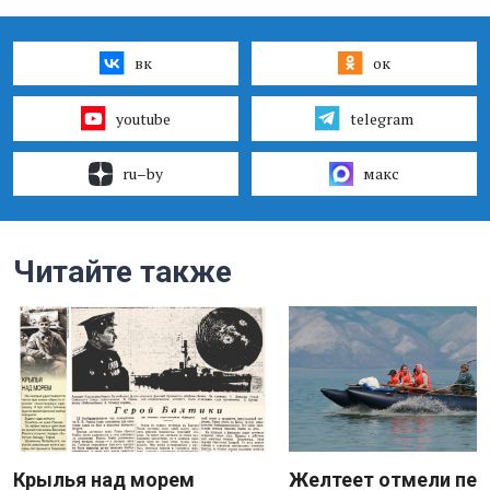
вк
ок
youtube
telegram
ru–by
макс
Читайте также
Крылья над морем
Желтеет отмели пес