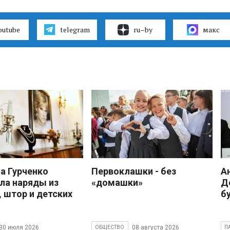
outube
telegram
ru–by
макс
 Гурченко
Первоклашки - без
А
ла наряды из
«домашки»
Д
, штор и детских
б
30 июля 2026
08 августа 2026
ОБЩЕСТВО
П