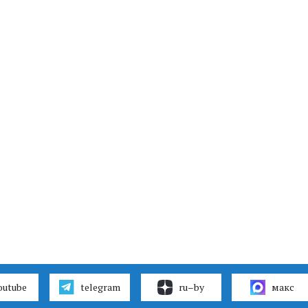
outube
telegram
ru–by
макс