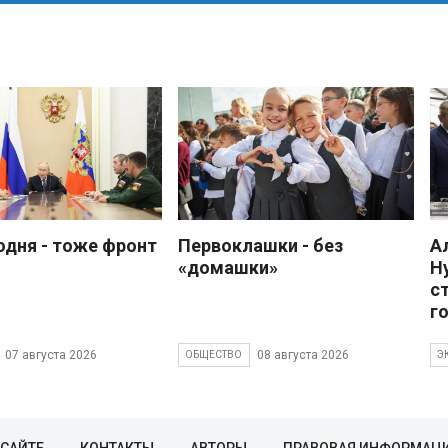
одня - тоже фронт
Первоклашки - без
А
«домашки»
Н
с
г
07 августа 2026
08 августа 2026
ОБЩЕСТВО
Э