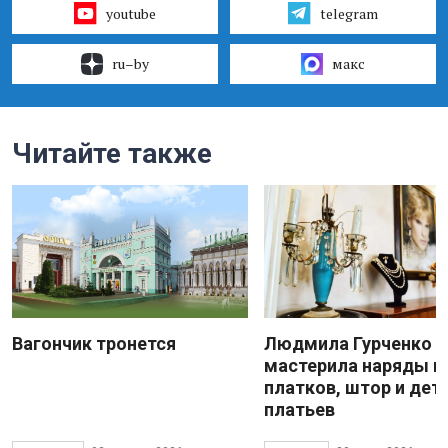
youtube
telegram
ru–by
макс
Читайте также
Вагончик тронется
Людмила Гурченко
мастерила наряды и
платков, штор и дет
платьев