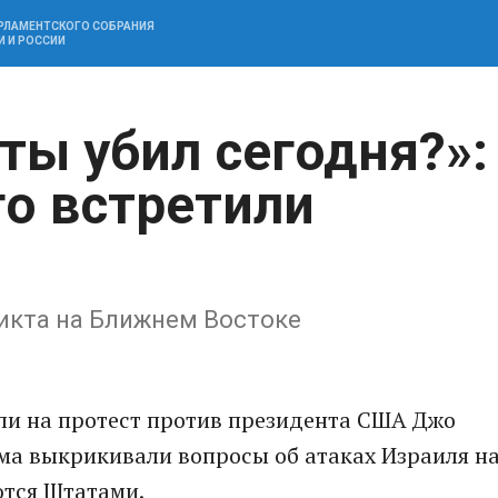
АРЛАМЕНТСКОГО СОБРАНИЯ
И И РОССИИ
ты убил сегодня?»:
го встретили
икта на Ближнем Востоке
и на протест против президента США Джо
ома выкрикивали вопросы об атаках Израиля н
тся Штатами.