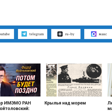
outube
telegram
ru–by
макс
ор ИМЭМО РАН
Крылья над морем
Л
ойтоловский:
м