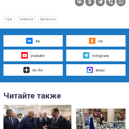
США
УКРАИНА
ФИНАНСЫ
вк
ок
youtube
telegram
ru–by
макс
Читайте также