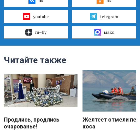
вк
ок
youtube
telegram
ru–by
макс
Читайте также
Продлись, продлись
Желтеет отмели пес
очарованье!
коса