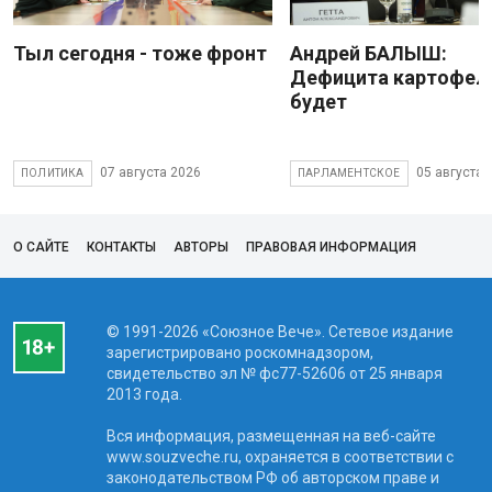
Тыл сегодня - тоже фронт
Андрей БАЛЫШ:
Дефицита картофеля
будет
07 августа 2026
05 августа 
ПОЛИТИКА
ПАРЛАМЕНТСКОЕ
О САЙТЕ
КОНТАКТЫ
АВТОРЫ
ПРАВОВАЯ ИНФОРМАЦИЯ
© 1991-2026 «Союзное Вече». Сетевое издание
зарегистрировано роскомнадзором,
свидетельство эл № фc77-52606 от 25 января
2013 года.
Вся информация, размещенная на веб-сайте
www.souzveche.ru, охраняется в соответствии с
законодательством РФ об авторском праве и