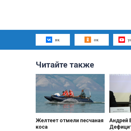
вк
ок
y
Читайте также
Желтеет отмели песчаная
Андрей
коса
Дефицит