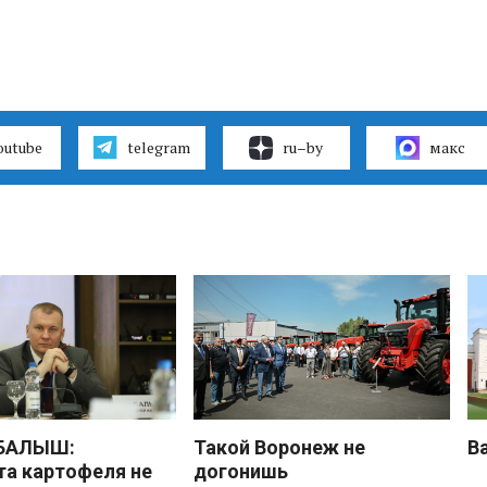
outube
telegram
ru–by
макс
 БАЛЫШ:
Такой Воронеж не
В
а картофеля не
догонишь