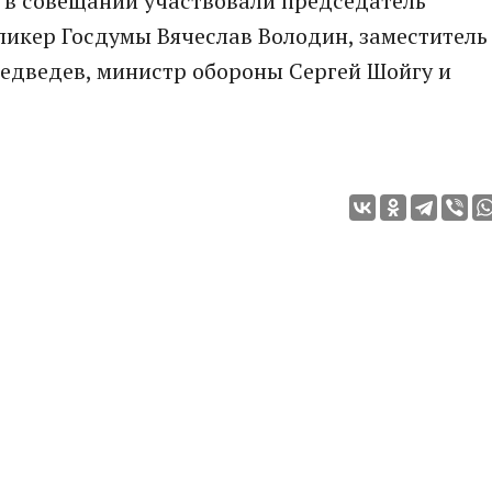
 в совещании участвовали председатель
пикер Госдумы Вячеслав Володин, заместитель
едведев, министр обороны Сергей Шойгу и