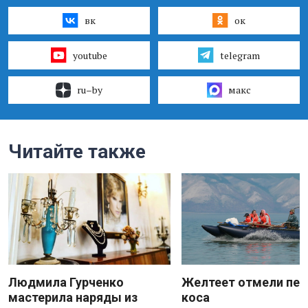
вк
ок
youtube
telegram
ru–by
макс
Читайте также
Людмила Гурченко
Желтеет отмели пес
мастерила наряды из
коса