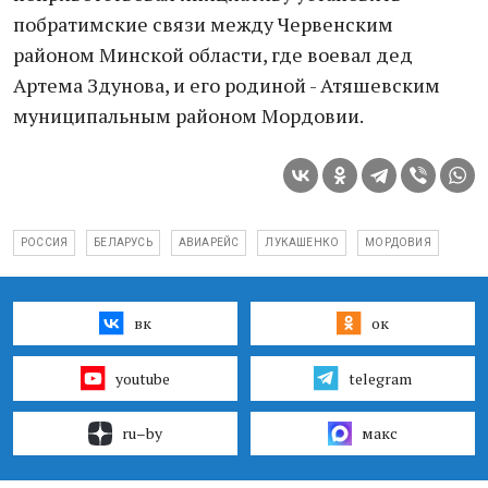
побратимские связи между Червенским
районом Минской области, где воевал дед
Артема Здунова, и его родиной - Атяшевским
муниципальным районом Мордовии.
РОССИЯ
БЕЛАРУСЬ
АВИАРЕЙС
ЛУКАШЕНКО
МОРДОВИЯ
вк
ок
youtube
telegram
ru–by
макс