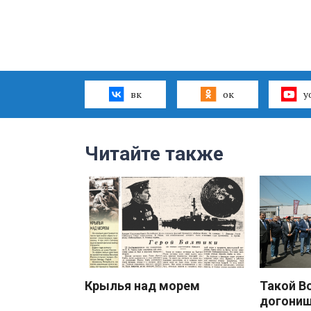
вк
ок
y
Читайте также
Крылья над морем
Такой В
догони