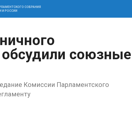
АРЛАМЕНТСКОГО СОБРАНИЯ
И И РОССИИ
ничного
 обсудили союзные
седание Комиссии Парламентского
егламенту