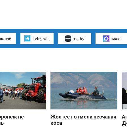
outube
telegram
ru–by
макс
оронеж не
Желтеет отмели песчаная
А
шь
коса
Д