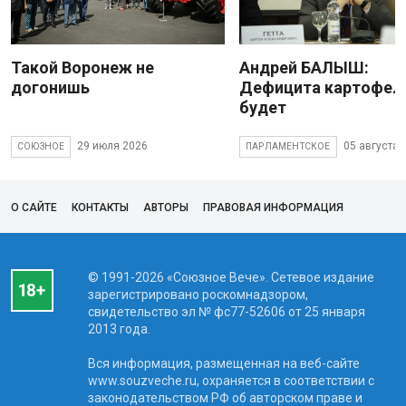
Такой Воронеж не
Андрей БАЛЫШ:
догонишь
Дефицита картофеля
будет
29 июля 2026
05 августа 
СОЮЗНОЕ
ПАРЛАМЕНТСКОЕ
О САЙТЕ
КОНТАКТЫ
АВТОРЫ
ПРАВОВАЯ ИНФОРМАЦИЯ
© 1991-2026 «Союзное Вече». Сетевое издание
зарегистрировано роскомнадзором,
свидетельство эл № фc77-52606 от 25 января
2013 года.
Вся информация, размещенная на веб-сайте
www.souzveche.ru, охраняется в соответствии с
законодательством РФ об авторском праве и