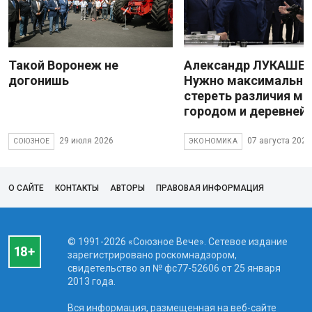
Такой Воронеж не
Александр ЛУКАШЕН
догонишь
Нужно максимально
стереть различия м
городом и деревней
29 июля 2026
07 августа 2026
СОЮЗНОЕ
ЭКОНОМИКА
О САЙТЕ
КОНТАКТЫ
АВТОРЫ
ПРАВОВАЯ ИНФОРМАЦИЯ
© 1991-2026 «Союзное Вече». Сетевое издание
зарегистрировано роскомнадзором,
свидетельство эл № фc77-52606 от 25 января
2013 года.
Вся информация, размещенная на веб-сайте