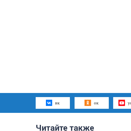
вк
ок
y
Читайте также