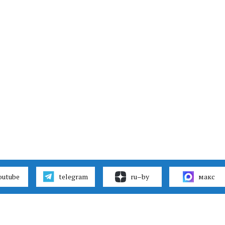
outube
telegram
ru–by
макс