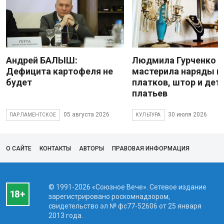
Андрей БАЛЫШ:
Людмила Гурченко
Дефицита картофеля не
мастерила наряды и
будет
платков, штор и дет
платьев
05 августа 2026
30 июля 2026
ПАРЛАМЕНТСКОЕ
КУЛЬТУРА
О САЙТЕ
КОНТАКТЫ
АВТОРЫ
ПРАВОВАЯ ИНФОРМАЦИЯ
© 1991-2026 «Союзное Вече». Сетевое издание
зарегистрировано роскомнадзором,
свидетельство эл № фc77-52606 от 25 января
2013 года.