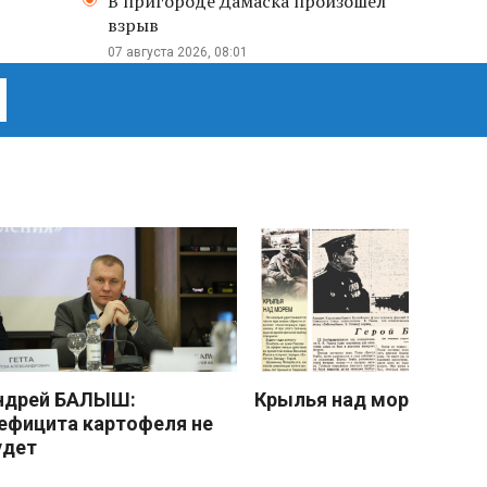
В пригороде Дамаска произошел
взрыв
07 августа 2026, 08:01
ндрей БАЛЫШ:
Крылья над морем
ефицита картофеля не
удет