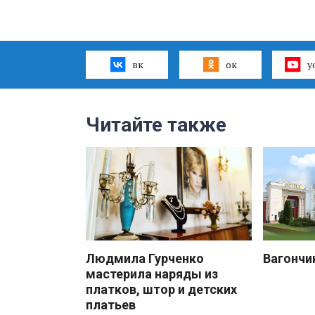
вк
ок
y
Читайте также
Людмила Гурченко
Вагончи
мастерила наряды из
платков, штор и детских
платьев