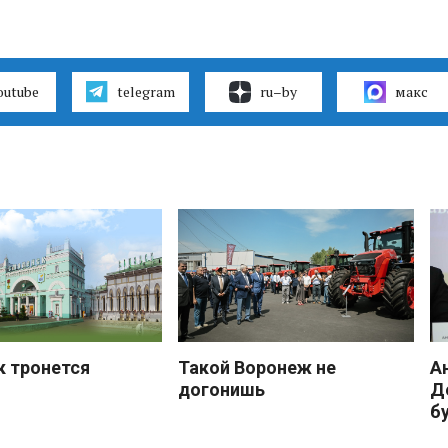
outube
telegram
ru–by
макс
к тронется
Такой Воронеж не
А
догонишь
Д
б