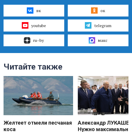
вк
ок
youtube
telegram
ru–by
макс
Читайте также
Желтеет отмели песчаная
Александр ЛУКАШЕН
коса
Нужно максимально