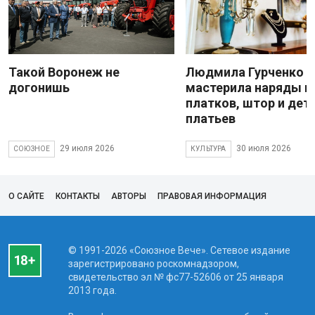
Такой Воронеж не
Людмила Гурченко
догонишь
мастерила наряды и
платков, штор и дет
платьев
29 июля 2026
30 июля 2026
СОЮЗНОЕ
КУЛЬТУРА
О САЙТЕ
КОНТАКТЫ
АВТОРЫ
ПРАВОВАЯ ИНФОРМАЦИЯ
© 1991-2026 «Союзное Вече». Сетевое издание
зарегистрировано роскомнадзором,
свидетельство эл № фc77-52606 от 25 января
2013 года.