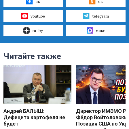
вк
ок
youtube
telegram
ru–by
макс
Читайте также
Андрей БАЛЫШ:
Директор ИМЭМО Р
Дефицита картофеля не
Фёдор Войтоловский
будет
Позиция США по Укр