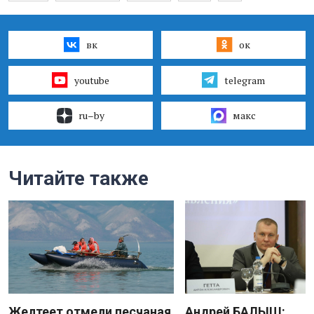
вк
ок
youtube
telegram
ru–by
макс
Читайте также
Желтеет отмели песчаная
Андрей БАЛЫШ: